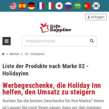
person
Einloggen
view_headline
search
chevron_right
chevron_right
Marken
02 - Holidayinn
Liste der Produkte nach Marke 02 -
Holidayinn
Werbegeschenke, die Holiday Inn
helfen, den Umsatz zu steigern
Suchen Sie die besten Geschenke für Ihre Marke? Wenn
ja! Lassen Sie mich Ihnen sagen, dass wir den meisten