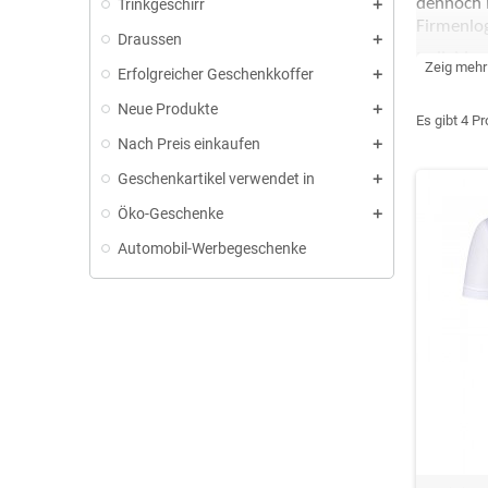
dennoch 
Trinkgeschirr
Firmenl
Draussen
Individue
Zeig mehr
Erfolgreicher Geschenkkoffer
zu hervor
und sorgt
Neue Produkte
Es gibt 4 P
Ideal für
Nach Preis einkaufen
bequem si
Geschenkartikel verwendet in
andere Un
Öko-Geschenke
Perfekt 
Team-Outf
Automobil-Werbegeschenke
und biete
Bequem u
Polyester
Aktivität
Ein brei
für Männe
Komfort m
Weitere 