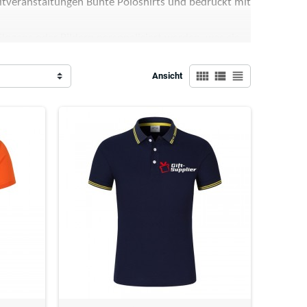
tveranstaltungen Bunte Poloshirts und bedruckt mit
Slogans oder Bildern personalisiert werden, was sie
 Brust oder dem Ärmel erhöht die Markensichtbarkeit
bild Bunte Poloshirts und bedruckt mit Firmenlogo
.
view_comfy
view_list
view_headline
Ansicht
e großartige Wahl für Mitarbeiteruniformen, da sie
Unternehmen im Einzelhandel, Gastgewerbe oder jedes
s Erscheinungsbild legt.
rkenlogo sind fantastische Werbegeschenke oder
Anpassbarkeit sorgt dafür, dass Ihre Marke auffällt,
gen Stoffen wie Baumwolle oder
ie eignen sich perfekt für eine Vielzahl von
rt.
Größen und Schnitten erhältlich, darunter Optionen
Menschen angepasst werden. Ihr vielseitiger Stil und
rbeiteruniformen oder Eventartikel.