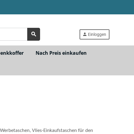
search
person
Einloggen
henkkoffer
Nach Preis einkaufen
Werbetaschen, Vlies-Einkaufstaschen für den