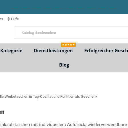
ns
Hilfe
help_outline
★★★★★
Kategorie
Dienstleistungen
Erfolgreicher Gesc
Blog
en
Einkaufstaschen mit individuellem Aufdruck, wiederverwendbare 