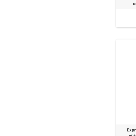
u
Expr
nüt