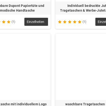
bare Dupont Papiertüte und
Individuell bedruckte Ju
modische Handtasche
Tragetaschen & Werbe-Jute
(1)
Einzelheiten
(1)
Einze
asche mit individuellem Logo
waschbare Tragetaschen