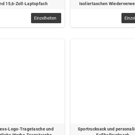
nd 15,6-Zoll-Laptopfach
Isoliertaschen Wiederverw
Einzelheiten
Einze
ess-Logo-Tragetasche und
Sportrucksack und personali
zliche Werbe-Tragetasche
Fußballrucksack