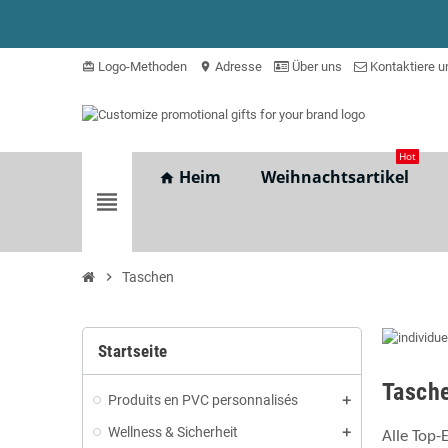
Logo-Methoden
Adresse
Über uns
Kontaktiere u
card_giftcard
location_on
Hot
Heim
Weihnachtsartikel
home
view_headline
chevron_right
Taschen
Startseite
Tasch
Produits en PVC personnalisés
Wellness & Sicherheit
Alle Top-