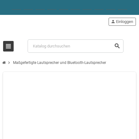
person
Einloggen
view_headline
search
chevron_right
Maßgefertigte Lautsprecher und Bluetooth-Lautsprecher