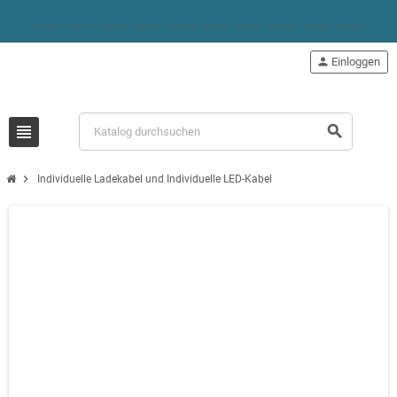
person
Einloggen
view_headline
search
chevron_right
Individuelle Ladekabel und Individuelle LED-Kabel