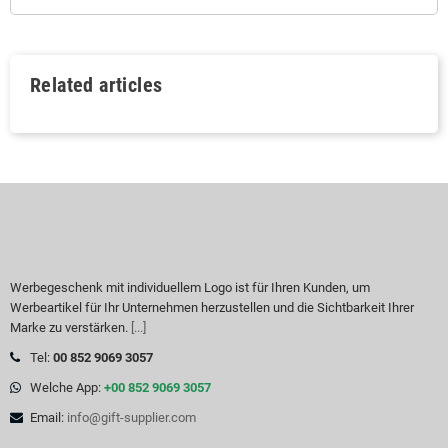
Related articles
Werbegeschenk mit individuellem Logo ist für Ihren Kunden, um
Werbeartikel für Ihr Unternehmen herzustellen und die Sichtbarkeit Ihrer
Marke zu verstärken.
[...]
Tel:
00 852 9069 3057
Welche App:
+00 852 9069 3057
Email:
info@gift-supplier.com