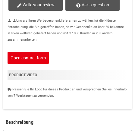
Write your review
Ask a question
Uns als Ihren Werbegeschenklieferanten zu wählen, ist die klügste
person
person
Entscheidung, die Sie getroffen haben, da wir Geschenke an über 50 bekannte
Marken weltweit geliefert haben und mit 37.000 Kunden in 20 Ländern
zusammenarbeiten.
Open contact form
PRODUCT VIDEO
Passen Sie Ihr Logo für dieses Produkt an und versprechen Sie, es innerhalb
local_shipping
von 7 Werktagen zu versenden.
Beschreibung