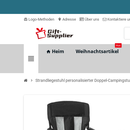
Logo-Methoden
Adresse
Über uns
Kontaktiere u
card_giftcard
location_on
Hot
Heim
Weihnachtsartikel
home
view_headline
chevron_right
Strandliegestuhl personalisierter Doppel-Campingstu