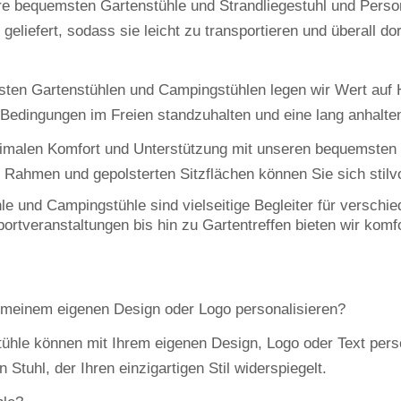
re bequemsten Gartenstühle und Strandliegestuhl und Person
 geliefert, sodass sie leicht zu transportieren und überall d
sten Gartenstühlen und Campingstühlen legen wir Wert auf Ha
 Bedingungen im Freien standzuhalten und eine lang anhalte
timalen Komfort und Unterstützung mit unseren bequemsten
ahmen und gepolsterten Sitzflächen können Sie sich stilvo
le und Campingstühle sind vielseitige Begleiter für verschie
rtveranstaltungen bis hin zu Gartentreffen bieten wir komfo
t meinem eigenen Design oder Logo personalisieren?
ühle können mit Ihrem eigenen Design, Logo oder Text perso
Stuhl, der Ihren einzigartigen Stil widerspiegelt.