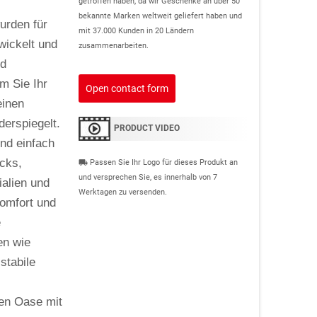
getroffen haben, da wir Geschenke an über 50
bekannte Marken weltweit geliefert haben und
urden für
mit 37.000 Kunden in 20 Ländern
ickelt und
zusammenarbeiten.
nd
em Sie Ihr
Open contact form
einen
derspiegelt.
PRODUCT VIDEO
nd einfach
icks,
Passen Sie Ihr Logo für dieses Produkt an
local_shipping
und versprechen Sie, es innerhalb von 7
ialien und
Werktagen zu versenden.
Komfort und
e
en wie
stabile
hen Oase mit