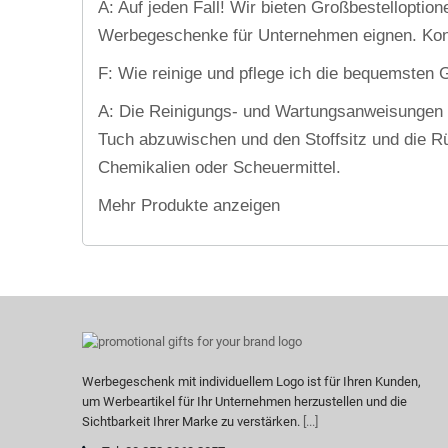
A: Auf jeden Fall! Wir bieten Großbestelloptio
Werbegeschenke für Unternehmen eignen. Konta
F: Wie reinige und pflege ich die bequemsten 
A: Die Reinigungs- und Wartungsanweisungen kö
Tuch abzuwischen und den Stoffsitz und die R
Chemikalien oder Scheuermittel.
Mehr Produkte anzeigen
Werbegeschenk mit individuellem Logo ist für Ihren Kunden,
um Werbeartikel für Ihr Unternehmen herzustellen und die
Sichtbarkeit Ihrer Marke zu verstärken.
[...]