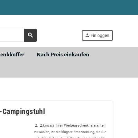
search
person
Einloggen
henkkoffer
Nach Preis einkaufen
l-Campingstuhl
Uns als Ihren Werbegeschenklieferanten
person
person
zu wählen, ist die klügste Entscheidung, die Sie