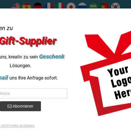
ns
Hilfe
help_outline
en zu
Gift-Supplier
★★★★★
Kategorie
Dienstleistungen
Erfolgreicher Gesc
Geschenk
uns, kreativ zu sein
Lösungen.
Blog
ail
uns Ihre Anfrage sofort.
n und Geschenkboxen mit Logo vor. Unvergessliche Geschenkerlebni
Individuell gestaltete Schachteln und
Abonnieren
mit Logo vor. Unvergessliche Geschenke
nicht mehr anzeigen.