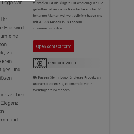
s Logo Wir
zu wählen, ist die klügste Entscheidung, die Sie
getroffen haben, da wir Geschenke an über 50
bekannte Marken weltweit geliefert haben und
Ihr
mit 37.000 Kunden in 20 Ländern
de Box wird
zusammenarbeiten.
, um eine
nen
Open contact form
nk, zu
seren
PRODUCT VIDEO
tiges und
riösen
Passen Sie Ihr Logo für dieses Produkt an
local_shipping
und versprechen Sie, es innerhalb von 7
Werktagen zu versenden.
berraschen
 Eleganz
en
oxen und