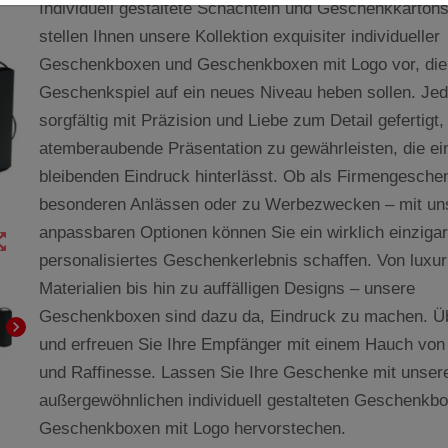
Individuell gestaltete Schachteln und Geschenkkarton
stellen Ihnen unsere Kollektion exquisiter individueller
Geschenkboxen und Geschenkboxen mit Logo vor, die 
Geschenkspiel auf ein neues Niveau heben sollen. Je
sorgfältig mit Präzision und Liebe zum Detail gefertigt
atemberaubende Präsentation zu gewährleisten, die ei
bleibenden Eindruck hinterlässt. Ob als Firmengesche
besonderen Anlässen oder zu Werbezwecken – mit un
anpassbaren Optionen können Sie ein wirklich einzigar
t_map
personalisiertes Geschenkerlebnis schaffen. Von luxu
Materialien bis hin zu auffälligen Designs – unsere
Geschenkboxen sind dazu da, Eindruck zu machen. Ü
chevron_right
und erfreuen Sie Ihre Empfänger mit einem Hauch von
und Raffinesse. Lassen Sie Ihre Geschenke mit unser
außergewöhnlichen individuell gestalteten Geschenkb
Geschenkboxen mit Logo hervorstechen.