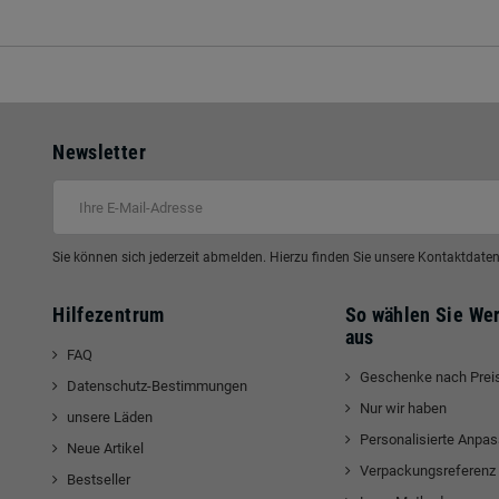
Newsletter
Sie können sich jederzeit abmelden. Hierzu finden Sie unsere Kontaktdat
Hilfezentrum
So wählen Sie We
aus
FAQ
Geschenke nach Prei
Datenschutz-Bestimmungen
Nur wir haben
unsere Läden
Personalisierte Anpa
Neue Artikel
edIn
Verpackungsreferenz
Bestseller