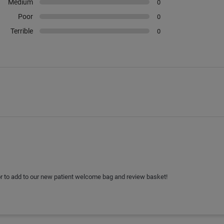
Medium
0
Poor
0
Terrible
0
r to add to our new patient welcome bag and review basket!