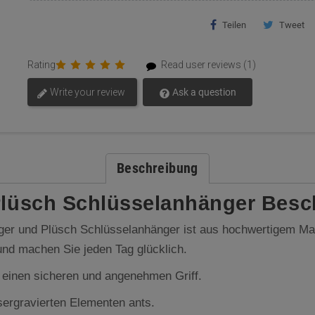
Teilen
Tweet
Rating
Read user reviews (1)
Write your review
Ask a question
Beschreibung
 Plüsch Schlüsselanhänger Besc
r und Plüsch Schlüsselanhänger ist aus hochwertigem Materia
nd machen Sie jeden Tag glücklich.
 einen sicheren und angenehmen Griff.
sergravierten Elementen ants.