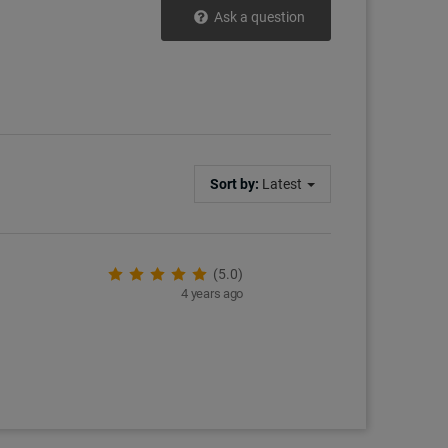
Ask a question
Sort by:
Latest
(5.0)
4 years ago