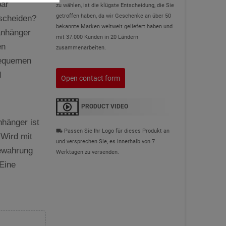
bär
zu wählen, ist die klügste Entscheidung, die Sie
getroffen haben, da wir Geschenke an über 50
scheiden?
bekannte Marken weltweit geliefert haben und
anhänger
mit 37.000 Kunden in 20 Ländern
en
zusammenarbeiten.
bequemen
d
Open contact form
PRODUCT VIDEO
hänger ist
Passen Sie Ihr Logo für dieses Produkt an
local_shipping
 Wird mit
und versprechen Sie, es innerhalb von 7
bewahrung
Werktagen zu versenden.
 Eine