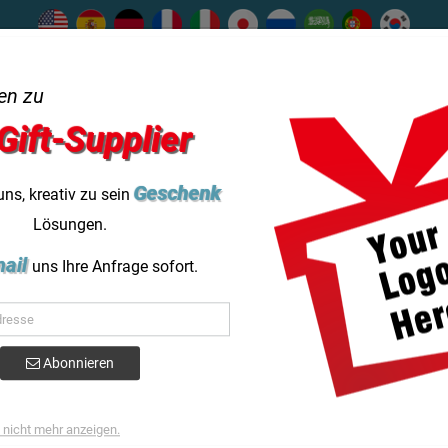
ns
Hilfe
help_outline
en zu
Gift-Supplier
★★★★★
Kategorie
Dienstleistungen
Erfolgreicher Gesc
Geschenk
uns, kreativ zu sein
Lösungen.
Blog
ail
uns Ihre Anfrage sofort.
ch Bär personalisierte Schlüsselanhänger
Teddybär Schlüsselanhänger Benutzerdef
Abonnieren
Schlüsselanhänger
nicht mehr anzeigen.