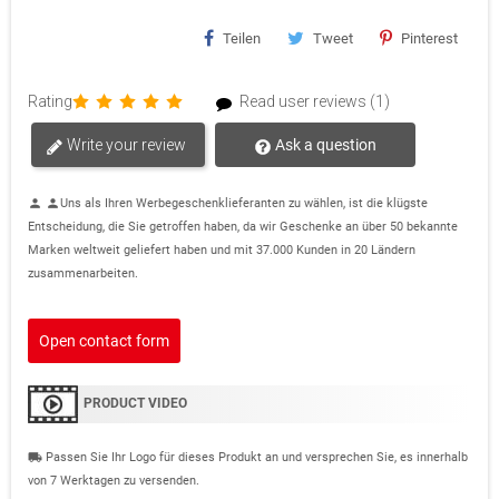
Teilen
Tweet
Pinterest
Rating
Read user reviews (1)
Write your review
Ask a question
Uns als Ihren Werbegeschenklieferanten zu wählen, ist die klügste
person
person
Entscheidung, die Sie getroffen haben, da wir Geschenke an über 50 bekannte
Marken weltweit geliefert haben und mit 37.000 Kunden in 20 Ländern
zusammenarbeiten.
Open contact form
PRODUCT VIDEO
Passen Sie Ihr Logo für dieses Produkt an und versprechen Sie, es innerhalb
local_shipping
von 7 Werktagen zu versenden.