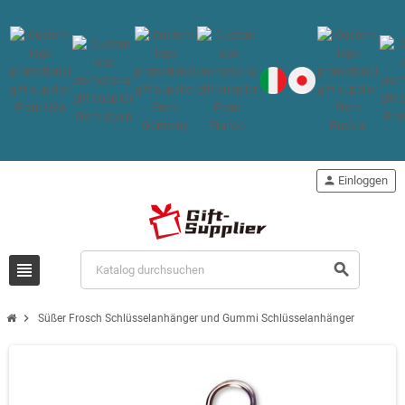
person
Einloggen
view_headline
search
chevron_right
Süßer Frosch Schlüsselanhänger und Gummi Schlüsselanhänger