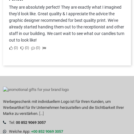
They are absolutely perfect! They are exactly what I imagined
they'd look like. Great quality & I appreciate the advice the
graphic designer recommended for best quality print. We've
already started handing them out to the receptionist and other
staff in our building. We cant wait to see what our candles turn
out to look like!
0
0
0
Werbegeschenk mit individuellem Logo ist für Ihren Kunden, um
Werbeartikel für Ihr Unternehmen herzustellen und die Sichtbarkeit Ihrer
Marke zu verstärken.
[...]
Tel:
00 852 9069 3057
Welche App:
+00 852 9069 3057