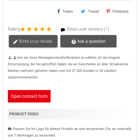
Teilen
Tweet
Pinterest
Rating
Read user reviews (1)
Write your review
Ask a question
Uns als Ihren Werbegeschenklieferanten zu wählen, ist die klügste
person
person
Entscheidung, die Sie getroffen haben, da wir Geschenke an über 50 bekannte
Marken weltweit geliefert haben und mit 37.000 Kunden in 20 Ländern
zusammenarbeiten.
Open contact form
PRODUCT VIDEO
Passen Sie Ihr Logo für dieses Produkt an und versprechen Sie, es innerhalb
local_shipping
von 7 Werktagen zu versenden.