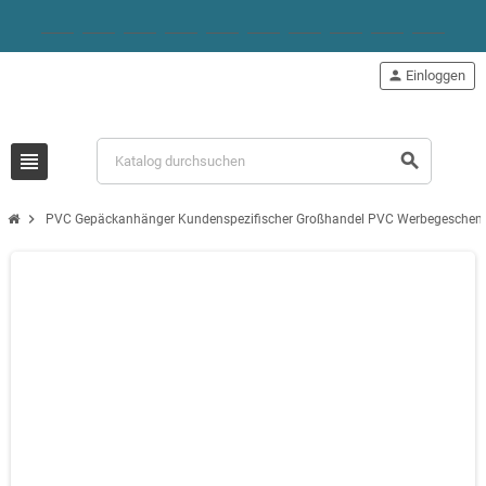
person
Einloggen
view_headline
search
chevron_right
PVC Gepäckanhänger Kundenspezifischer Großhandel PVC Werbegeschenki