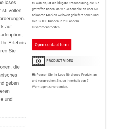
elloses
zu wählen, ist die klügste Entscheidung, die Sie
getroffen haben, da wir Geschenke an über 50
 stilvollen
bekannte Marken weltweit geliefert haben und
orderungen.
mit 37.000 Kunden in 20 Ländern
ck auf
zusammenarbeiten.
Ladeoption,
 Ihr Erlebnis
Open contact form
ren Sie
PRODUCT VIDEO
onen, die
hnisches
Passen Sie Ihr Logo für dieses Produkt an
local_shipping
und versprechen Sie, es innerhalb von 7
und geben
Werktagen zu versenden.
neren
le und