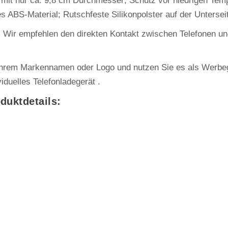
 mit nur ca. 9,8 cm Durchmesser; Schutz vor niedrigen Te
 ABS-Material; Rutschfeste Silikonpolster auf der Untersei
: Wir empfehlen den direkten Kontakt zwischen Telefonen u
 Ihrem Markennamen oder Logo und nutzen Sie es als Werbe
duelles Telefonladegerät .
duktdetails: