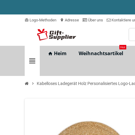
Logo-Methoden
Adresse
Über uns
Kontaktiere u
card_giftcard
location_on
Hot
Heim
Weihnachtsartikel
home
view_headline
chevron_right
Kabelloses Ladegerät Holz Personalisiertes Logo-La