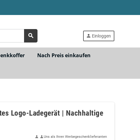
search
person
Einloggen
henkkoffer
Nach Preis einkaufen
tes Logo-Ladegerät | Nachhaltige
Uns als Ihren Werbegeschenklieferanten
person
person